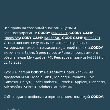
Все права на товарный знак защищены и
зарегистрированы:
(
№760301
),
CODDY
CODDY CAMP
(
№885725
),
(
№932740
),
(
№932751
).
CODY CAMP
CODE CAMP
Использование визуальных и интеллектуальных
материалов только с согласия создателей проекта.
CODDY
включена в Единый реестр российского программного
обеспечения Минцифры РФ.
Реестровая запись №30399 от
22.10.2025
Курсы и лагеря
не являются официальными
CODDY
продуктами MIT Media Lab
®
, Mojang
®
, Roblox
®
, Epic
Games
®
, Unity
®
, CodeСombat
®
, Crytek
®
, Apple
®
, Blender
®
,
Microsoft
®
, Scirra
®
, Adobe
®
, Autodesk
®
.
Сайт создан с любовью и вдохновением командой
.
CODDY