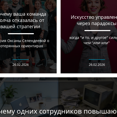
чему ваша команда
Искусство управле
олча отказалась от
через парадоксы
вашей стратегии
когда "и то, и другое" сил
рия Оксаны Селендеевой о
чем "или-или"
отерянных ориентирах
26.02.2026
26.02.2026
чему одних сотрудников повышают