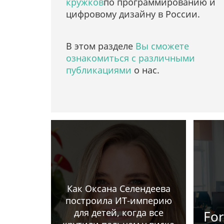
кружков
по программированию и
цифровому дизайну в России.
В этом разделе
Вы сможете
ознакомиться с различными
публикациями
о нас.
Как Оксана Селендеева
построила ИТ-империю
для детей, когда все
Fo