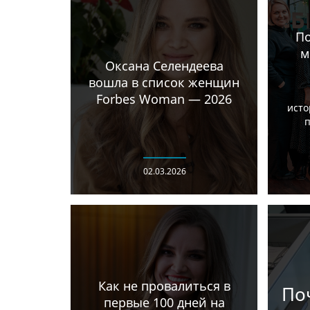
По
м
Оксана Селендеева
вошла в список женщин
Forbes Woman — 2026
исто
п
02.03.2026
Как не провалиться в
По
первые 100 дней на