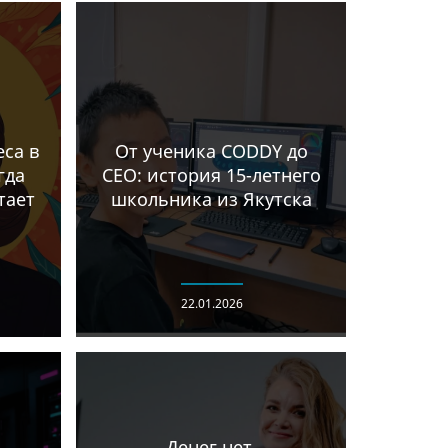
са в
От ученика CODDY до
гда
CEO: история 15-летнего
тает
школьника из Якутска
22.01.2026
Денег нет,