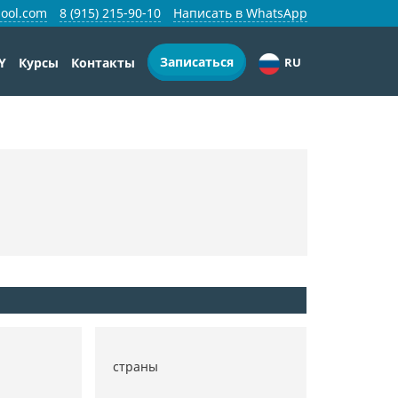
ool.com
8 (915) 215-90-10
Написать в WhatsApp
Записаться
Y
Курсы
Контакты
RU
страны