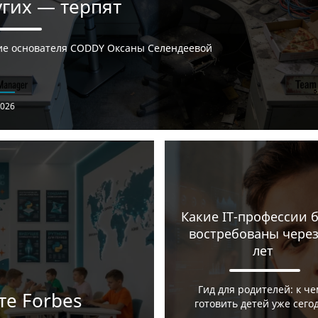
угих — терпят
е основателя CODDY Оксаны Селендеевой
2026
Какие IT-профессии б
востребованы через
лет
Гид для родителей: к че
е Forbes
готовить детей уже сего