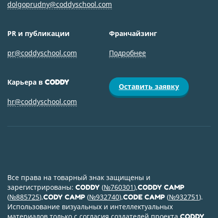
dolgoprudny@coddyschool.com
PR и публикации
Франчайзинг
pr@coddyschool.com
Подробнее
Карьера в
CODDY
Оставить заявку
hr@coddyschool.com
Все права на товарный знак защищены и
зарегистрированы:
(
№760301
),
CODDY
CODDY CAMP
(
№885725
),
(
№932740
),
(
№932751
).
CODY CAMP
CODE CAMP
Использование визуальных и интеллектуальных
материалов только с согласия создателей проекта.
CODDY