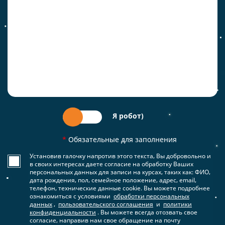
Я робот)
*
Обязательные для заполнения
Установив галочку напротив этого текста, Вы добровольно и
в своих интересах даете согласие на обработку Ваших
персональных данных для записи на курсах, таких как: ФИО,
дата рождения, пол, семейное положение, адрес, email,
телефон, технические данные cookie. Вы можете подробнее
ознакомиться с условиями
обработки персональных
данных
,
пользовательского соглашения
и
политики
конфиденциальности
. Вы можете всегда отозвать свое
согласие, направив нам свое обращение на почту