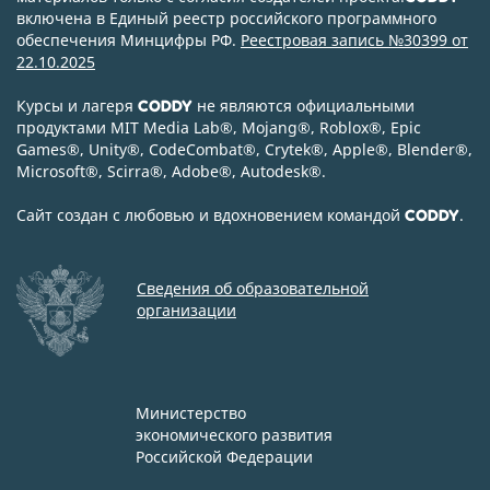
включена в Единый реестр российского программного
обеспечения Минцифры РФ.
Реестровая запись №30399 от
22.10.2025
Курсы и лагеря
не являются официальными
CODDY
продуктами MIT Media Lab
®
, Mojang
®
, Roblox
®
, Epic
Games
®
, Unity
®
, CodeСombat
®
, Crytek
®
, Apple
®
, Blender
®
,
Microsoft
®
, Scirra
®
, Adobe
®
, Autodesk
®
.
Сайт создан с любовью и вдохновением командой
.
CODDY
Сведения об образовательной
организации
Министерство
экономического развития
Российской Федерации